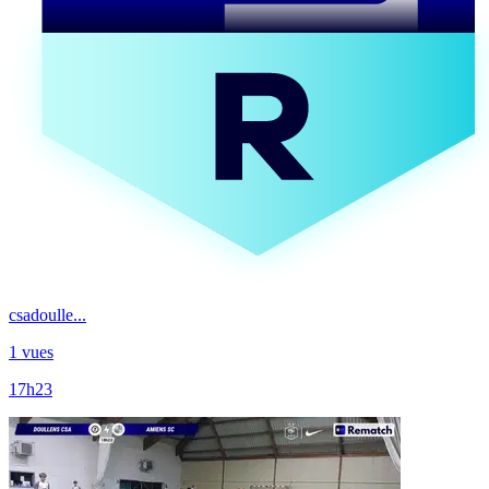
csadoulle...
1 vues
17h23