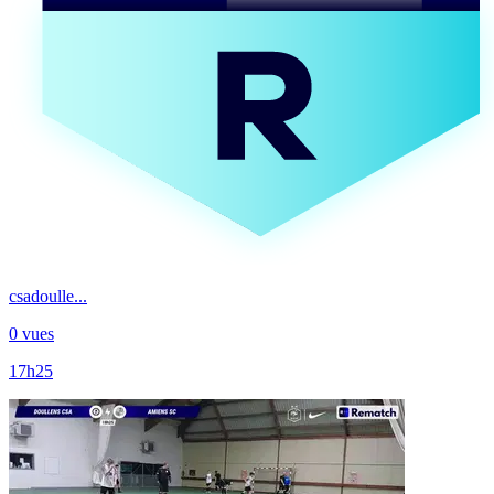
csadoulle...
0 vues
17h25