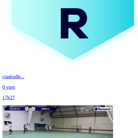
csadoulle...
0 vues
17h27