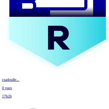
csadoulle...
0 vues
17h26