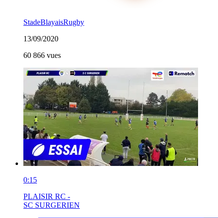
StadeBlayaisRugby
13/09/2020
60 866 vues
0:15
PLAISIR RC -
SC SURGERIEN