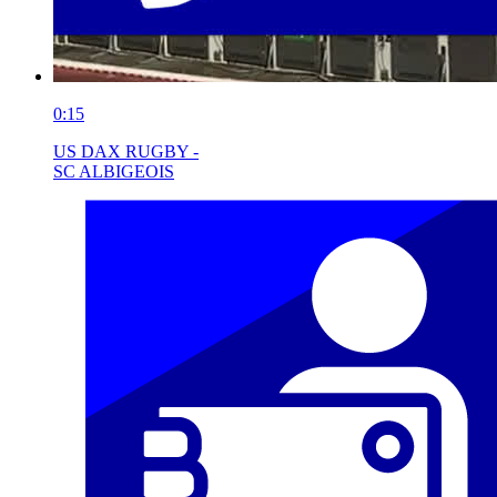
0:15
US DAX RUGBY -
SC ALBIGEOIS