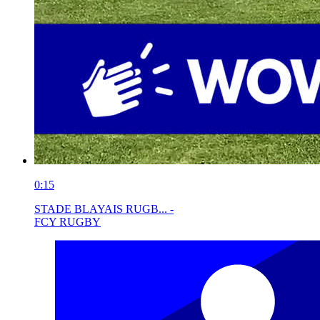
0:15
STADE BLAYAIS RUGB... -
FCY RUGBY