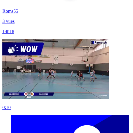
Roms55
3 vues
14h18
0:10