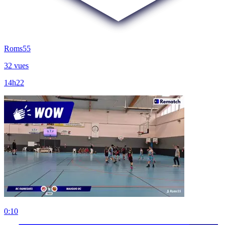
Roms55
32 vues
14h22
0:10