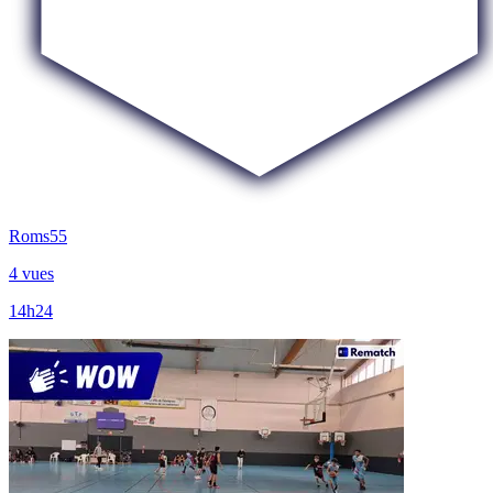
Roms55
4 vues
14h24