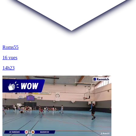
Roms55
16 vues
14h23