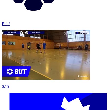
But !
0:15