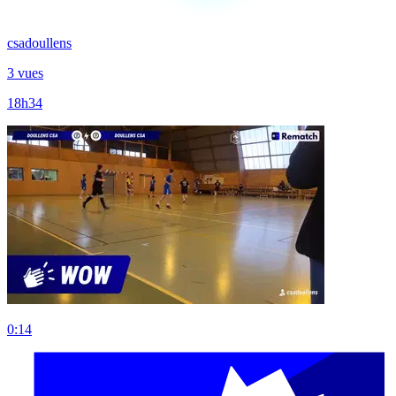
csadoullens
3 vues
18h34
0:14