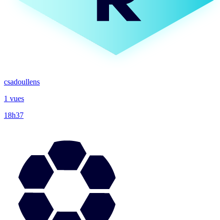
csadoullens
1 vues
18h37