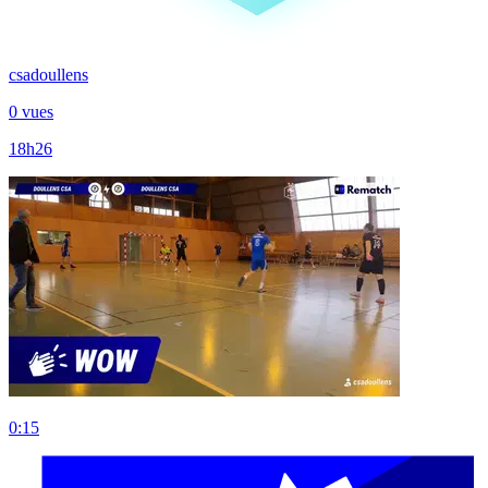
csadoullens
0 vues
18h26
0:15