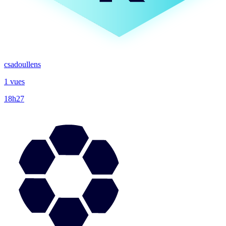
csadoullens
1 vues
18h27