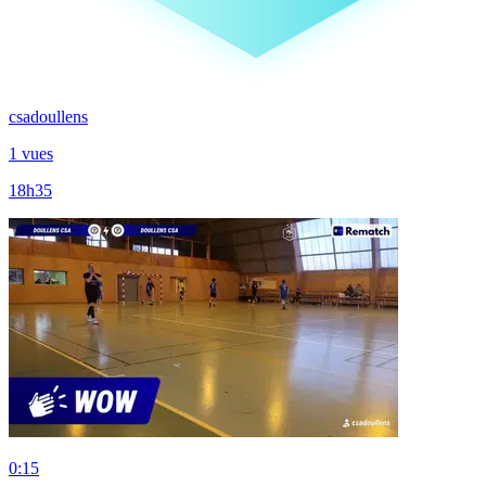
csadoullens
1 vues
18h35
0:15