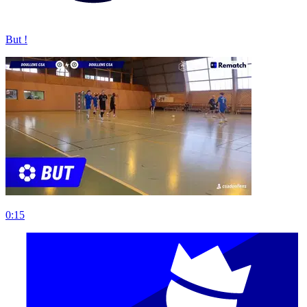
But !
0:15