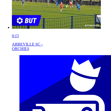
0:15
ABBEVILLE SC -
ORCHIES