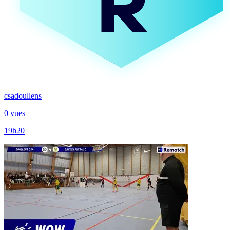
csadoullens
0 vues
19h20