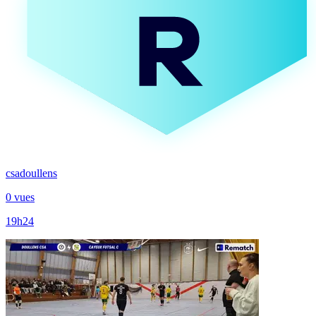
csadoullens
0 vues
19h24