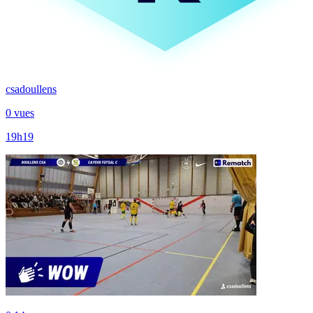
csadoullens
0 vues
19h19