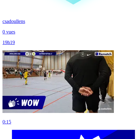
csadoullens
0 vues
19h19
0:15