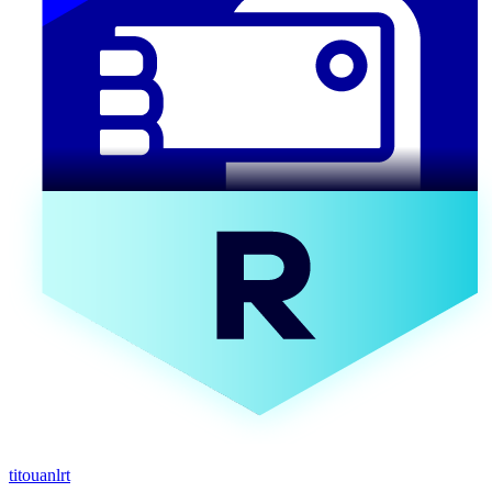
titouanlrt