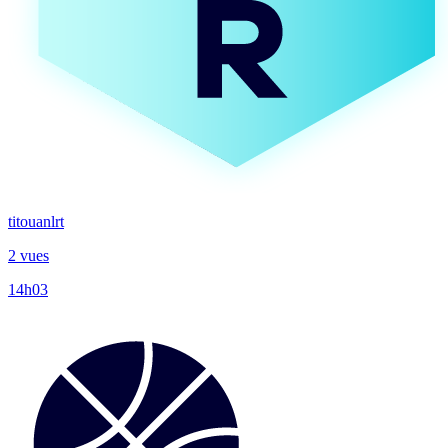
titouanlrt
2 vues
14h03