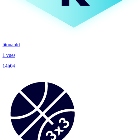
titouanlrt
1 vues
14h04