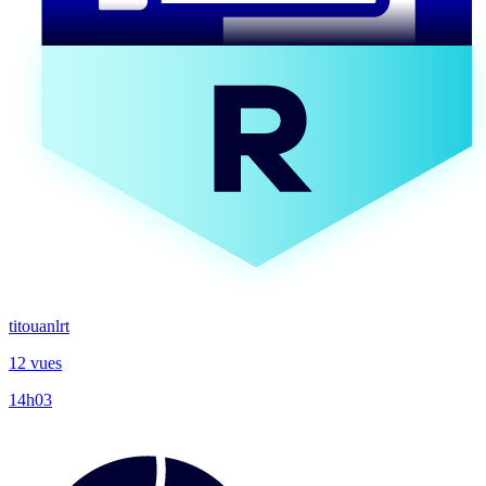
titouanlrt
12 vues
14h03