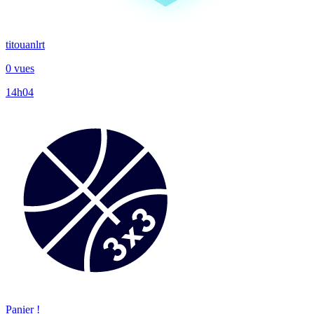
titouanlrt
0 vues
14h04
Panier !