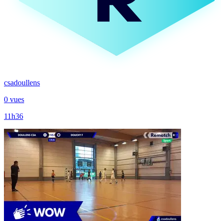
csadoullens
0 vues
11h36