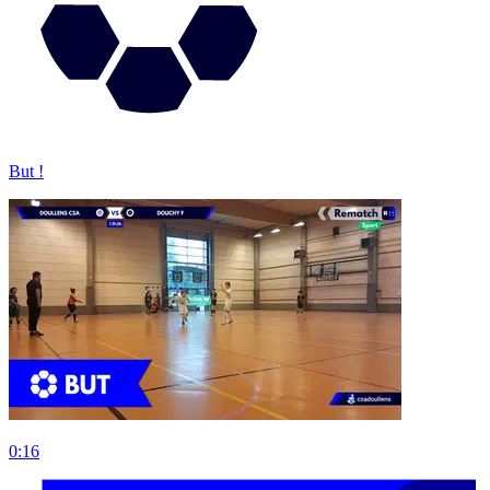
But !
0:16