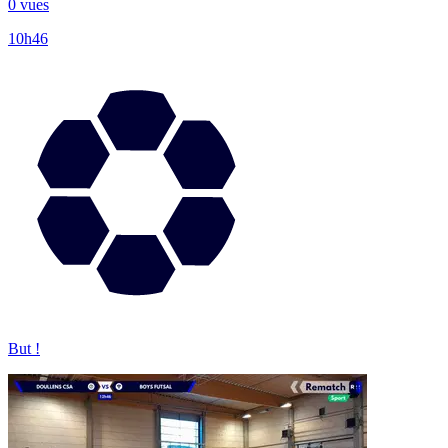
0 vues
10h46
But !