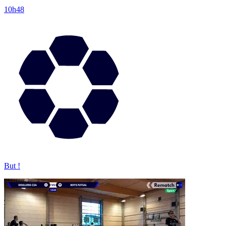
10h48
But !