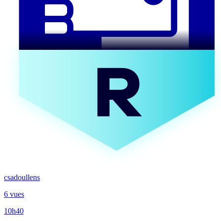
csadoullens
6 vues
10h40