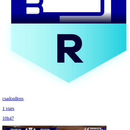
csadoullens
1 vues
10h47