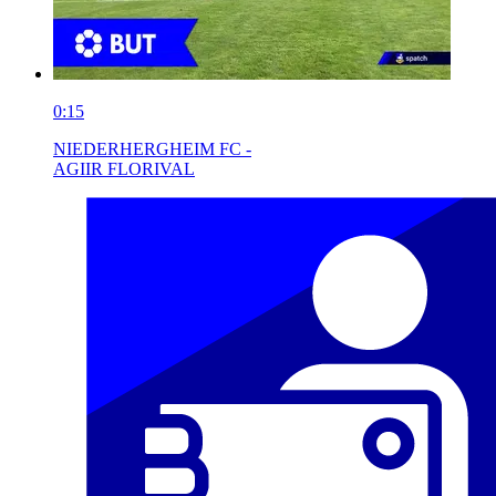
0:15
NIEDERHERGHEIM FC -
AGIIR FLORIVAL