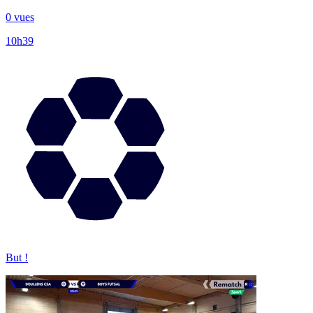
0 vues
10h39
But !