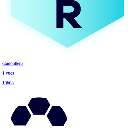
csadoullens
1 vues
19h08