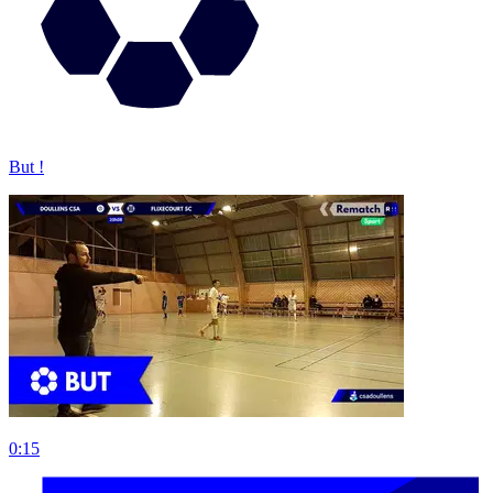
But !
0:15