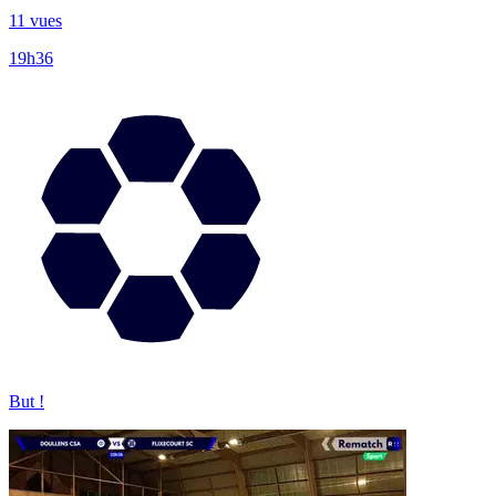
11 vues
19h36
But !