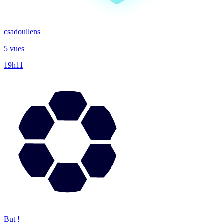
csadoullens
5 vues
19h11
But !