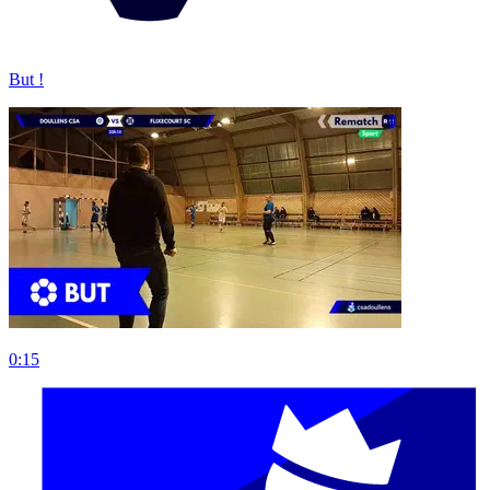
But !
0:15